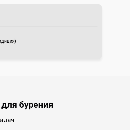
едиция)
 для бурения
задач