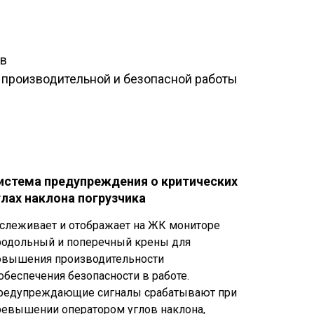
 в
 производительной и безопасной работы
истема предупреждения о критических
глах
наклона погрузчика
тслеживает и отображает на ЖК мониторе
родольный и поперечный крены для
овышения производительности
 обеспечения безопасности в работе.
редупреждающие сигналы срабатывают при
ревышении оператором углов наклона,