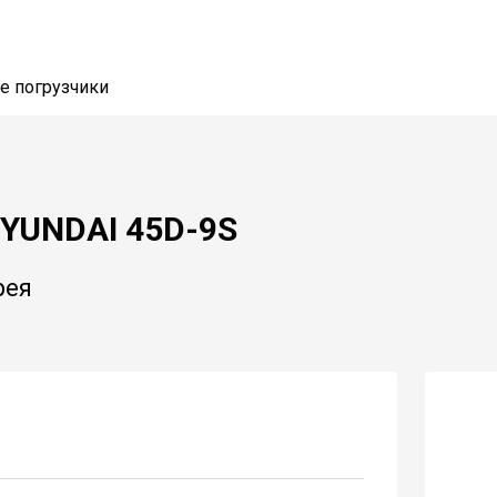
е погрузчики
YUNDAI 45D-9S
рея