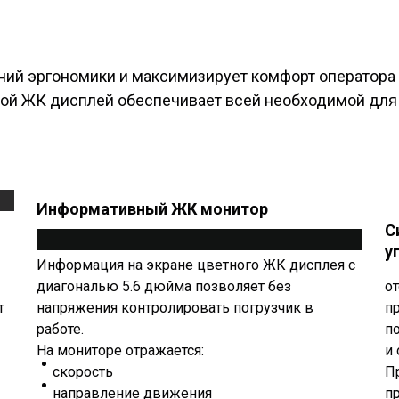
ний эргономики и максимизирует комфорт оператора
ой ЖК дисплей обеспечивает всей необходимой для
Информативный ЖК монитор
С
у
Информация на экране цветного ЖК дисплея с
диагональю 5.6 дюйма позволяет без
о
т
напряжения контролировать погрузчик в
п
работе.
п
На мониторе отражается:
и
скорость
П
направление движения
п