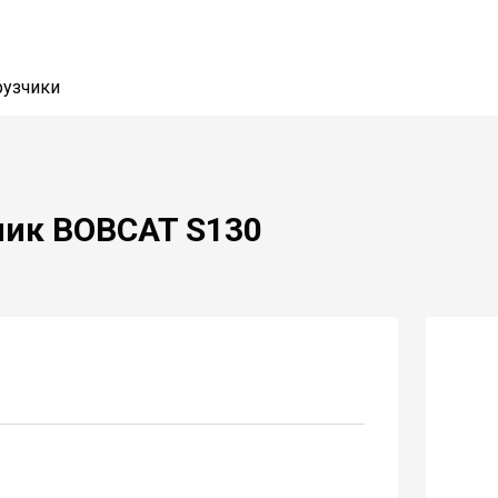
рузчики
чик BOBCAT S130