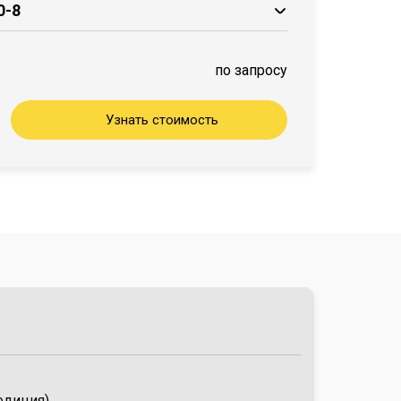
0-8
⌀530 может составлять от 22 см
от ⌀500 мм до ⌀700 мм с классом бетона ≤
по запросу
Узнать стоимость
едиция)