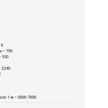
 0
м – 750
– 350
– 2240
2
оло 1 м – 5000-7000