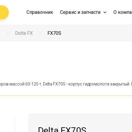
Справочник
Сервис и запчасти
О компа
ы
Delta FX
FX70S
оров массой 60-120 т. Delta FX70S - корпус гидромолота закрыты
Delta FX70S