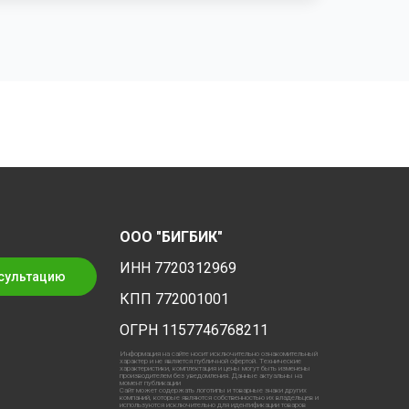
ООО "БИГБИК"
ИНН 7720312969
сультацию
КПП 772001001
ОГРН 1157746768211
Информация на сайте носит исключительно ознакомительный
характер и не является публичной офертой. Технические
характеристики, комплектация и цены могут быть изменены
производителем без уведомления. Данные актуальны на
момент публикации
Сайт может содержать логотипы и товарные знаки других
компаний, которые являются собственностью их владельцев и
используются исключительно для идентификации товаров