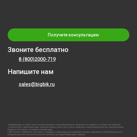
Получите консультацию
Звоните бесплатно
8 (800)
2000-719
Напишите нам
sales@bigbik.ru
Информация на сайте носит исключительно ознакомительный характер и не является публичной офертой.
Технические характеристики, комплектация и цены могут быть изменены производителем без уведомления.
Данные актуальны на момент публикации
Сайт может содержать логотипы и товарные знаки других компаний, которые являются собственностью их
владельцев и используются исключительно для идентификации товаров