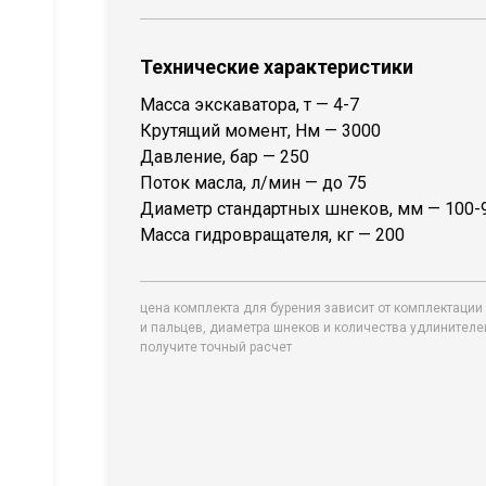
Технические характеристики
Масса экскаватора, т — 4-7
Крутящий момент, Нм — 3000
Давление, бар — 250
Поток масла, л/мин — до 75
Диаметр стандартных шнеков, мм — 100-
Масса гидровращателя, кг — 200
цена комплекта для бурения зависит от комплектации 
и пальцев, диаметра шнеков и количества удлинител
получите точный расчет