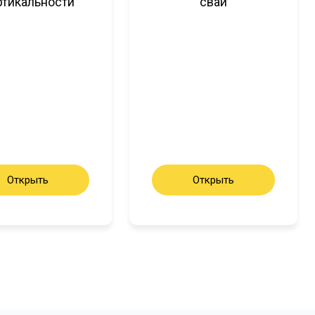
ртикальности
сваи
Открыть
Открыть