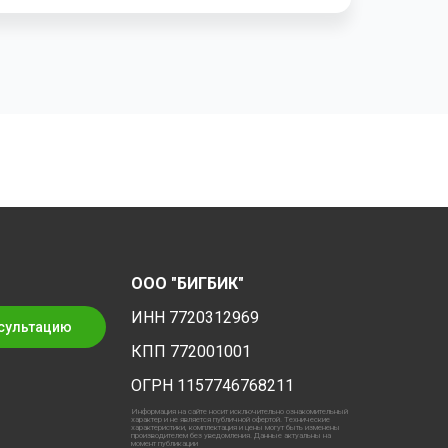
ООО "БИГБИК"
ИНН 7720312969
сультацию
КПП 772001001
ОГРН 1157746768211
Информация на сайте носит исключительно ознакомительный
характер и не является публичной офертой. Технические
характеристики, комплектация и цены могут быть изменены
производителем без уведомления. Данные актуальны на
момент публикации