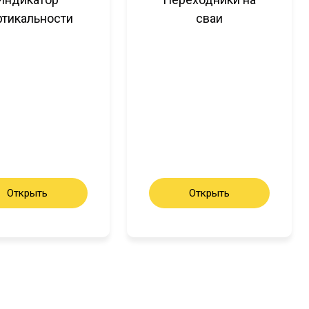
ртикальности
сваи
Открыть
Открыть