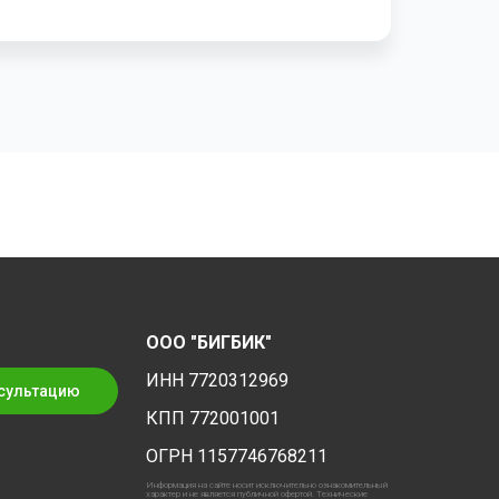
ООО "БИГБИК"
ИНН 7720312969
сультацию
КПП 772001001
ОГРН 1157746768211
Информация на сайте носит исключительно ознакомительный
характер и не является публичной офертой. Технические