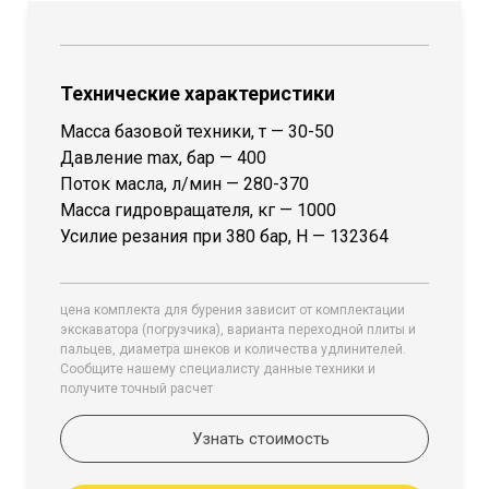
Технические характеристики
Масса базовой техники, т — 30-50
Давление max, бар — 400
Поток масла, л/мин — 280-370
Масса гидровращателя, кг — 1000
Усилие резания при 380 бар, H — 132364
цена комплекта для бурения зависит от комплектации
экскаватора (погрузчика), варианта переходной плиты и
пальцев, диаметра шнеков и количества удлинителей.
Сообщите нашему специалисту данные техники и
получите точный расчет
Узнать стоимость